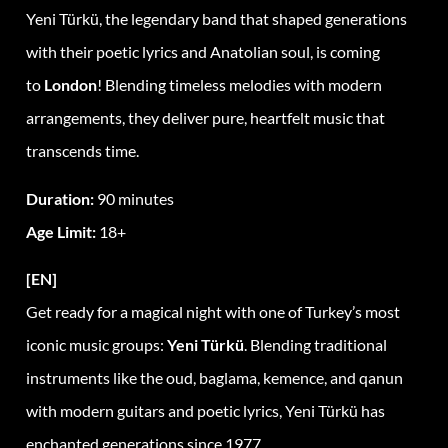
Yeni Türkü, the legendary band that shaped generations
with their poetic lyrics and Anatolian soul, is coming
to
London
! Blending timeless melodies with modern
arrangements, they deliver pure, heartfelt music that
transcends time.
Duration:
90 minutes
Age Limit:
18+
[EN]
Get ready for a magical night with one of Turkey’s most
iconic music groups:
Yeni Türkü
. Blending traditional
instruments like the oud, baglama, kemence, and qanun
with modern guitars and poetic lyrics, Yeni Türkü has
enchanted generations since 1977.