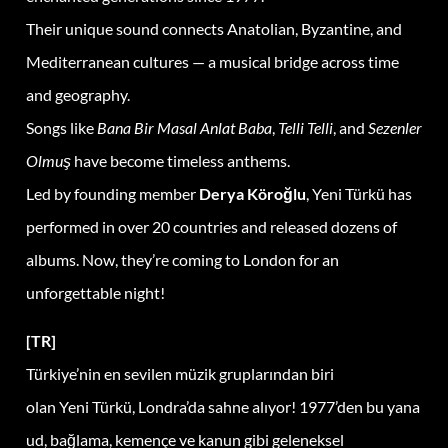
Their unique sound connects Anatolian, Byzantine, and
Mediterranean cultures — a musical bridge across time
and geography.
Songs like
Bana Bir Masal Anlat Baba
,
Telli Telli
, and
Sezenler
Olmuş
have become timeless anthems.
Led by founding member
Derya Köroğlu
, Yeni Türkü has
performed in over 20 countries and released dozens of
albums. Now, they’re coming to London for an
unforgettable night!
[TR]
Türkiye’nin en sevilen müzik gruplarından biri
olan Yeni Türkü, Londra’da sahne alıyor! 1977’den bu yana
ud, bağlama, kemençe ve kanun gibi geleneksel